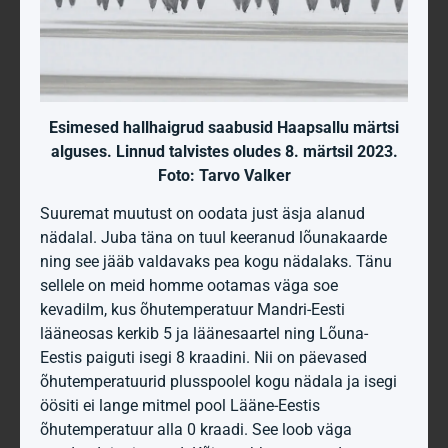
Esimesed hallhaigrud saabusid Haapsallu märtsi
alguses. Linnud talvistes oludes 8. märtsil 2023.
Foto: Tarvo Valker
Suuremat muutust on oodata just äsja alanud
nädalal. Juba täna on tuul keeranud lõunakaarde
ning see jääb valdavaks pea kogu nädalaks. Tänu
sellele on meid homme ootamas väga soe
kevadilm, kus õhutemperatuur Mandri-Eesti
lääneosas kerkib 5 ja läänesaartel ning Lõuna-
Eestis paiguti isegi 8 kraadini. Nii on päevased
õhutemperatuurid plusspoolel kogu nädala ja isegi
öösiti ei lange mitmel pool Lääne-Eestis
õhutemperatuur alla 0 kraadi. See loob väga