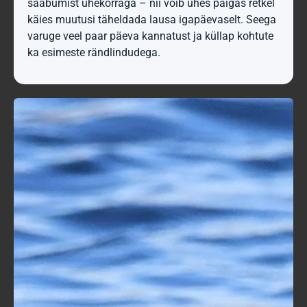
saabumist ühekorraga – nii võib ühes paigas retkel
käies muutusi täheldada lausa igapäevaselt. Seega
varuge veel paar päeva kannatust ja küllap kohtute
ka esimeste rändlindudega.