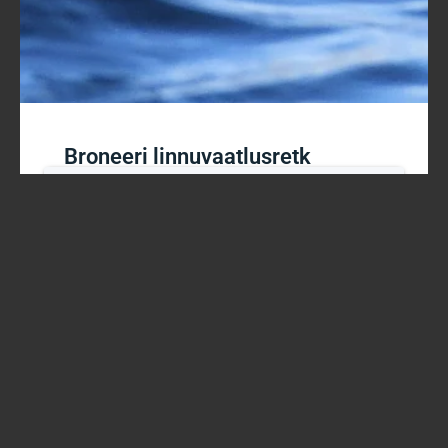
Broneeri linnuvaatlusretk
Võimalikud paketid: