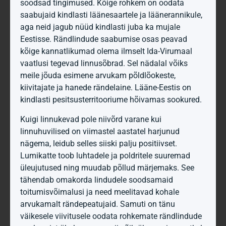
soodsad tingimused. Kõige rohkem on oodata
saabujaid kindlasti läänesaartele ja läänerannikule,
aga neid jagub nüüd kindlasti juba ka mujale
Eestisse. Rändlindude saabumise osas peavad
kõige kannatlikumad olema ilmselt Ida-Virumaal
vaatlusi tegevad linnusõbrad. Sel nädalal võiks
meile jõuda esimene arvukam põldlõokeste,
kiivitajate ja hanede rändelaine. Lääne-Eestis on
kindlasti pesitsusterritooriume hõivamas sookured.
Kuigi linnukevad pole niivõrd varane kui
linnuhuvilised on viimastel aastatel harjunud
nägema, leidub selles siiski palju positiivset.
Lumikatte toob luhtadele ja poldritele suuremad
üleujutused ning muudab põllud märjemaks. See
tähendab omakorda lindudele soodsamaid
toitumisvõimalusi ja need meelitavad kohale
arvukamalt rändepeatujaid. Samuti on tänu
väikesele viivitusele oodata rohkemate rändlindude