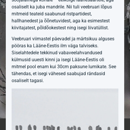
osaliselt ka juba mandrile. Nii tuli veebruari lõpus
mitmeid teateid saabunud ristpartidest,
hallhanedest ja õõnetuvidest, aga ka esimestest
kiivitajatest, põldõokestest ning isegi liivatüllist.
Veebruari viimastel päevadel ja märtsikuu alguses
pööras ka Lääne-Eestis ilm väga talviseks.
Siselahtedele tekkinud vabaveelahvandused
külmusid uuesti kinni ja isegi Lääne-Eestis oli
mitmel pool enam kui 30cm paksune lumikate. See
tähendas, et isegi vähesed saabujad rändasid
osaliselt tagasi.