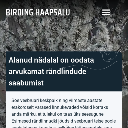
BIRDING HAAPSALU
Alanud nädalal on oodata
arvukamat rändlindude
saabumist
Soe veebruari keskpaik ning viimaste aastate
erakordselt varased linnukevaded võisid korraks
anda märku, et tulekul on taas üks seesugune.
Esimesed rändlinnudki jõudsid veebruari teise poole
soojalainega kohale – eelkõige läänesaartele, aga